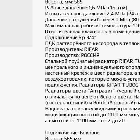
Высота, мм: 565
Рабочее давление:1,6 МПа (16 атм)
Испытательное давление: 2,4 МПа (24 а
Давление разрушения:более 8,0 МПа (80
Максимальная рабочая температура:110
Относительная влажность в помещении:
Подключение:Rp 3/4"
ПДК растворённого кислорода в теплоно
Производитель: RIFAR
Производство: РОССИЯ
Стальной трубчатый радиатор RIFAR TU
центрального и индивидуального отопл
настенный крепёж в цвет радиатора, а 
воздухоотводчик, которые можно устан
подключения. Радиаторы RIFAR TUBOG м
Радиаторы цвета "Антрацит" (черный м
отличаются по цене от белого цвета. На ц
(пастельно-синий) и Bordo (бордовый) н
Наценка за покраску жидкими красками
модификации высотой до 1100 мм могут 
а высотой от 1100 мм - от 2 до 20.
Подключение: Боковое
Высота: 565 мм