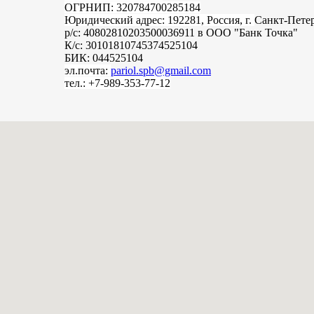
ОГРНИП: 320784700285184
Юридический адрес: 192281, Россия, г.
Санкт-Пете
р/с: 40802810203500036911 в ООО "Банк Точка"
К/с: 30101810745374525104
БИК: 044525104
эл.почта:
pariol.spb@gmail.com
тел.: +7-989-353-77-12