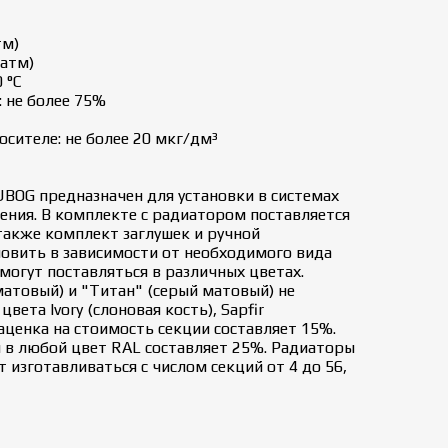
тм)
 атм)
 °C
 не более 75%
сителе: не более 20 мкг/дм³
BOG предназначен для установки в системах
ения. В комплекте с радиатором поставляется
также комплект заглушек и ручной
овить в зависимости от необходимого вида
огут поставляться в различных цветах.
атовый) и "Титан" (серый матовый) не
вета Ivory (слоновая кость), Sapfir
аценка на стоимость секции составляет 15%.
 в любой цвет RAL составляет 25%. Радиаторы
изготавливаться с числом секций от 4 до 56,