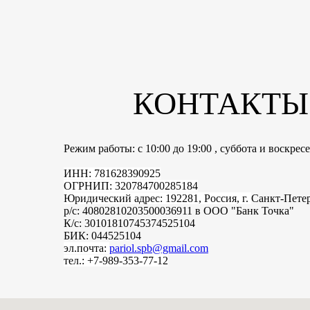
КОНТАКТЫ
Режим работы: с 10:00 до 19:00 , суббота и воскре
ИНН: 781628390925
ОГРНИП: 320784700285184
Юридический адрес: 192281, Россия, г.
Санкт-Пете
р/с: 40802810203500036911 в ООО "Банк Точка"
К/с: 30101810745374525104
БИК: 044525104
эл.почта:
pariol.spb@gmail.com
тел.: +7-989-353-77-12