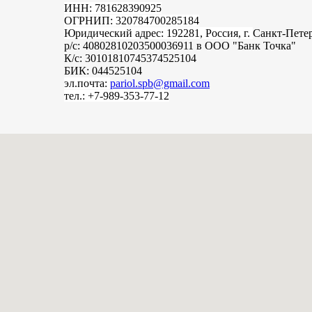
ИНН: 781628390925
ОГРНИП: 320784700285184
Юридический адрес: 192281, Россия, г.
Санкт-Пете
р/с: 40802810203500036911 в ООО "Банк Точка"
К/с: 30101810745374525104
БИК: 044525104
эл.почта:
pariol.spb@gmail.com
тел.: +7-989-353-77-12