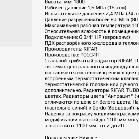
Высота, мм: 1800
Рабочее давление:1,6 МПа (16 атм)
Испытательное давление: 2,4 МПа (24 а
Давление разрушения:более 8,0 МПа (80
Максимальная рабочая температура:110
Относительная влажность в помещении:
Подключение: G 3/4" НР (евроконус)
ПДК растворённого кислорода в теплоно
Производитель: RIFAR
Производство: РОССИЯ
Стальной трубчатый радиатор RIFAR TU
системах центрального и индивидуальн
поставляется настенный крепёж в цвет
встроенным термостатическим клапаном
термостатической головки или ручного
дополнительно. Радиаторы RIFAR TUBOG
цветах. Радиаторы цвета "Антрацит" (
отличаются по цене от белого цвета. На ц
(пастельно-синий) и Bordo (бордовый) н
Наценка за покраску жидкими красками
модификации высотой до 1100 мм могут 
а высотой от 1100 мм - от 2 до 20.
Подключение: Нижнее