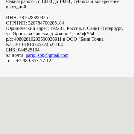
Режим работы: с 10:00 до 19:00 , суббота и воскресенье
выходной
ИНН: 781628390925
ОГРНИП: 320784700285184
Юридический адрес: 192281, Россия, г.
Санкт-Петербург
,
ул. Ярослава Гашека, д. 4 корп 1, кв/оф 554
р/с: 40802810203500036911 в ООО "Банк Точка"
К/с: 30101810745374525104
БИК: 044525104
эл.почта:
pariol.spb@gmail.com
тел.: +7-989-353-77-12