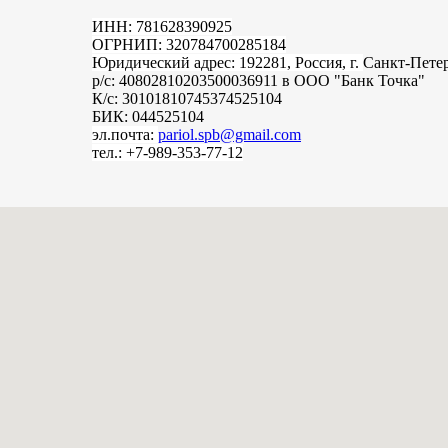
ИНН: 781628390925
ОГРНИП: 320784700285184
Юридический адрес: 192281, Россия, г.
Санкт-Пете
р/с: 40802810203500036911 в ООО "Банк Точка"
К/с: 30101810745374525104
БИК: 044525104
эл.почта:
pariol.spb@gmail.com
тел.: +7-989-353-77-12