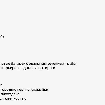
0)
бчатые батареи с овальным сечением трубы.
терьеров, в дома, квартиры и
ие
городки, перила, скамейки
еплоотдача
долговечностью