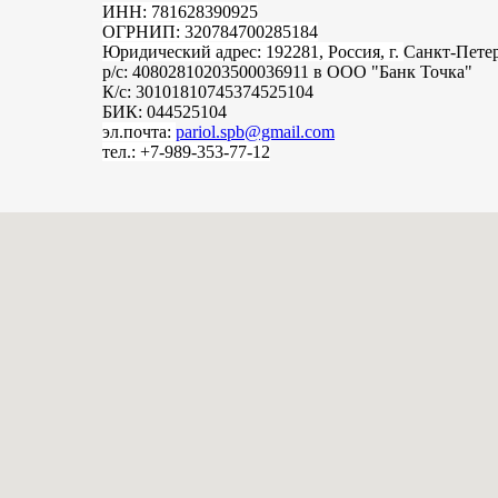
ИНН: 781628390925
ОГРНИП: 320784700285184
Юридический адрес: 192281, Россия, г.
Санкт-Пете
р/с: 40802810203500036911 в ООО "Банк Точка"
К/с: 30101810745374525104
БИК: 044525104
эл.почта:
pariol.spb@gmail.com
тел.: +7-989-353-77-12