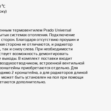
 ⁰С
оку)
енным термовентилем Prado Universal
рытых системах отопления. Подключение
з сторон. Благодаря отсутствию проушин и
ая сторона не отличаются, и радиатор
 так и снизу слева. При необходимости
ствует возможность демонтировать
е выходы. В комплект поставки входит
 воздухоотводчиком, встроенной вентильной
кронштейны приобретаются отдельно. Для
димо 2 кронштейна, а для радиаторов длиной
р может быть установлен на пол при помощи
етаются дополнительно.