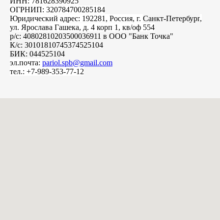
ИНН: 781628390925
ОГРНИП: 320784700285184
Юридический адрес: 192281, Россия, г.
Санкт-Петербург
,
ул. Ярослава Гашека, д. 4 корп 1, кв/оф 554
р/с: 40802810203500036911 в ООО "Банк Точка"
К/с: 30101810745374525104
БИК: 044525104
эл.почта:
pariol.spb@gmail.com
тел.: +7-989-353-77-12