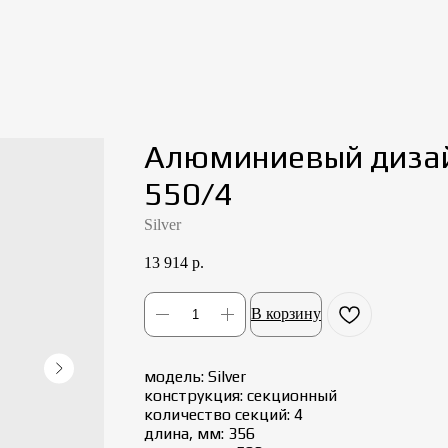
Алюминиевый дизай
550/4
Silver
13 914
р.
В корзину
модель: Silver
конструкция: cекционный
количество секций: 4
длина, мм: 356