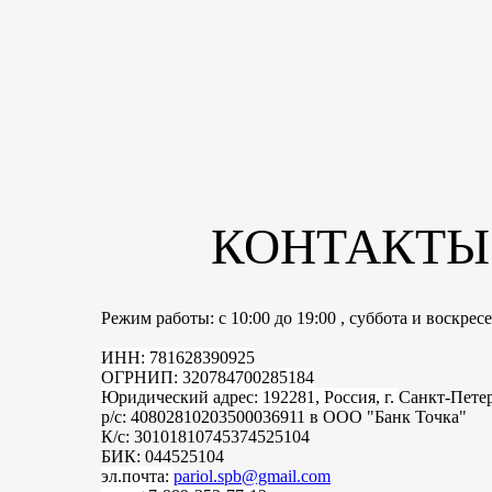
КОНТАКТЫ
Режим работы: с 10:00 до 19:00 , суббота и воскре
ИНН: 781628390925
ОГРНИП: 320784700285184
Юридический адрес: 192281, Россия, г.
Санкт-Пете
р/с: 40802810203500036911 в ООО "Банк Точка"
К/с: 30101810745374525104
БИК: 044525104
эл.почта:
pariol.spb@gmail.com