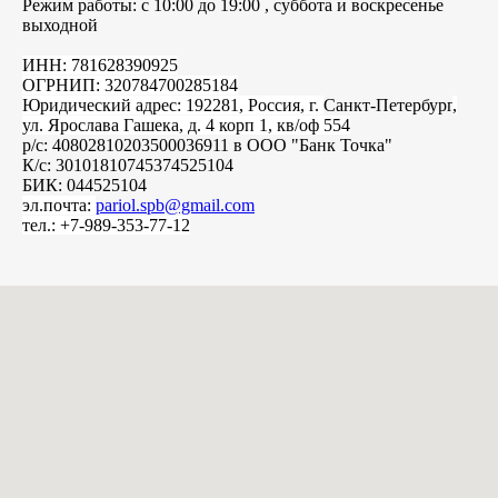
Режим работы: с 10:00 до 19:00 , суббота и воскресенье
выходной
ИНН: 781628390925
ОГРНИП: 320784700285184
Юридический адрес: 192281, Россия, г.
Санкт-Петербург
,
ул. Ярослава Гашека, д. 4 корп 1, кв/оф 554
р/с: 40802810203500036911 в ООО "Банк Точка"
К/с: 30101810745374525104
БИК: 044525104
эл.почта:
pariol.spb@gmail.com
тел.: +7-989-353-77-12