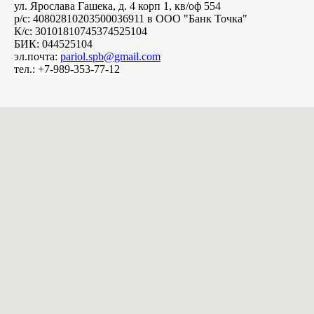
ул. Ярослава Гашека, д. 4 корп 1, кв/оф 554
р/с: 40802810203500036911 в ООО "Банк Точка"
К/с: 30101810745374525104
БИК: 044525104
эл.почта:
pariol.spb@gmail.com
тел.: +7-989-353-77-12