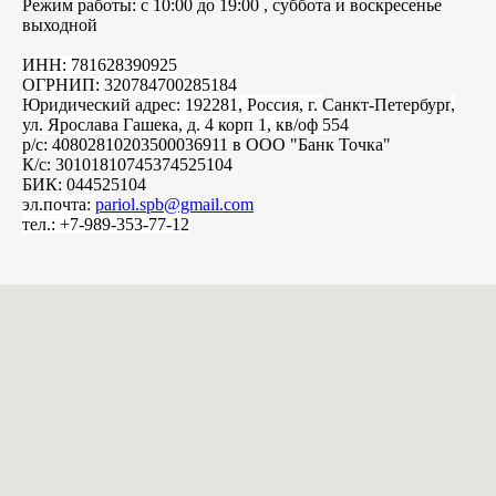
Режим работы: с 10:00 до 19:00 , суббота и воскресенье
выходной
ИНН: 781628390925
ОГРНИП: 320784700285184
Юридический адрес: 192281, Россия, г.
Санкт-Петербург
,
ул. Ярослава Гашека, д. 4 корп 1, кв/оф 554
р/с: 40802810203500036911 в ООО "Банк Точка"
К/с: 30101810745374525104
БИК: 044525104
эл.почта:
pariol.spb@gmail.com
тел.: +7-989-353-77-12