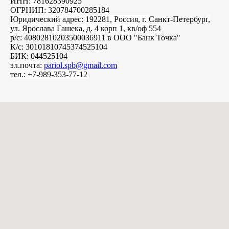
ИНН: 781628390925
ОГРНИП: 320784700285184
Юридический адрес: 192281, Россия, г.
Санкт-Петербург
,
ул. Ярослава Гашека, д. 4 корп 1, кв/оф 554
р/с: 40802810203500036911 в ООО "Банк Точка"
К/с: 30101810745374525104
БИК: 044525104
эл.почта:
pariol.spb@gmail.com
тел.: +7-989-353-77-12