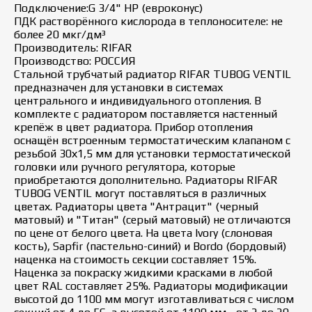
Подключение:G 3/4" НР (евроконус)
ПДК растворённого кислорода в теплоносителе: не
более 20 мкг/дм³
Производитель: RIFAR
Производство: РОССИЯ
Стальной трубчатый радиатор RIFAR TUBOG VENTIL
предназначен для установки в системах
центрального и индивидуального отопления. В
комплекте с радиатором поставляется настенный
крепёж в цвет радиатора. Прибор отопления
оснащён встроенным термостатическим клапаном с
резьбой 30х1,5 мм для установки термостатической
головки или ручного регулятора, которые
приобретаются дополнительно. Радиаторы RIFAR
TUBOG VENTIL могут поставляться в различных
цветах. Радиаторы цвета "Антрацит" (черный
матовый) и "Титан" (серый матовый) не отличаются
по цене от белого цвета. На цвета Ivory (слоновая
кость), Sapfir (пастельно-синий) и Bordo (бордовый)
наценка на стоимость секции составляет 15%.
Наценка за покраску жидкими красками в любой
цвет RAL составляет 25%. Радиаторы модификации
высотой до 1100 мм могут изготавливаться с числом