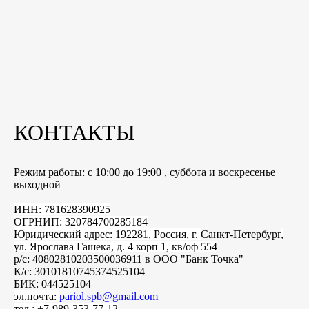
КОНТАКТЫ
Режим работы: с 10:00 до 19:00 , суббота и воскресенье
выходной
ИНН: 781628390925
ОГРНИП: 320784700285184
Юридический адрес: 192281, Россия, г.
Санкт-Петербург
,
ул. Ярослава Гашека, д. 4 корп 1, кв/оф 554
р/с: 40802810203500036911 в ООО "Банк Точка"
К/с: 30101810745374525104
БИК: 044525104
эл.почта:
pariol.spb@gmail.com
тел.: +7-989-353-77-12