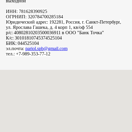
выходной
ИНН: 781628390925
ОГРНИП: 320784700285184
Юридический адрес: 192281, Россия, г.
Санкт-Петербург
,
ул. Ярослава Гашека, д. 4 корп 1, кв/оф 554
р/с: 40802810203500036911 в ООО "Банк Точка"
К/с: 30101810745374525104
БИК: 044525104
эл.почта:
pariol.spb@gmail.com
тел.: +7-989-353-77-12