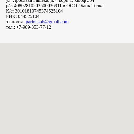
ул. Ярослава Гашека, д. 4 корп 1, кв/оф 554
р/с: 40802810203500036911 в ООО "Банк Точка"
К/с: 30101810745374525104
БИК: 044525104
эл.почта:
pariol.spb@gmail.com
тел.: +7-989-353-77-12