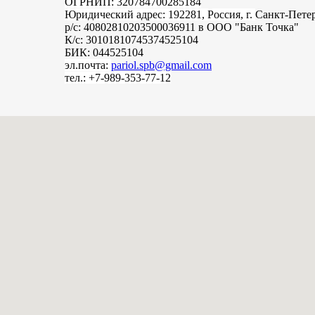
ОГРНИП: 320784700285184
Юридический адрес: 192281, Россия, г.
Санкт-Пете
р/с: 40802810203500036911 в ООО "Банк Точка"
К/с: 30101810745374525104
БИК: 044525104
эл.почта:
pariol.spb@gmail.com
тел.: +7-989-353-77-12